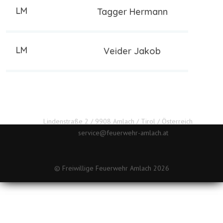
LM
Tagger Hermann
LM
Veider Jakob
Lindenstraße 2 / 9908 Amlach / Tirol / Österreich
service@feuerwehr-amlach.at
Impressum
Datenschutz
© Freiwillige Feuerwehr Amlach 2026