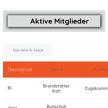
Aktive Mitglieder
Dienstgrad
Name
Funkt
Brandstätter
BI
Zugskomm
Karl
Bunschuh