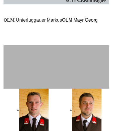
& ATS-Beauftragter
OLM
Unterluggauer Markus
OLM
Mayr Georg
+
+