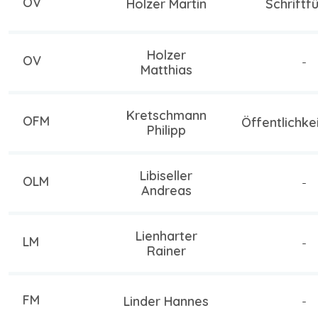
OV
Holzer Martin
Schriftf
Holzer
OV
-
Matthias
Kretschmann
OFM
Öffentlichke
Philipp
Libiseller
OLM
-
Andreas
Lienharter
LM
-
Rainer
FM
Linder Hannes
-