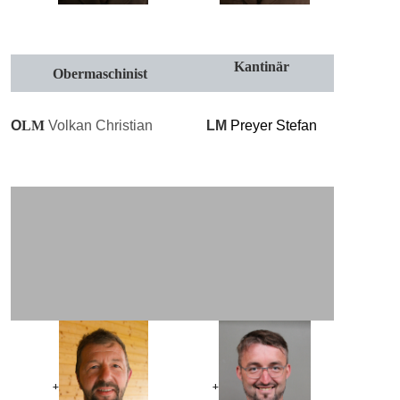
Kantinär
Obermaschinist
O
LM
Volkan Christian
LM
Preyer Stefan
+
+